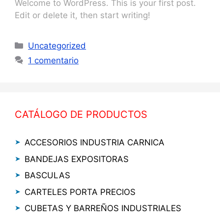
Welcome to WordPress. This is your first post.
Edit or delete it, then start writing!
Categorías
Uncategorized
1 comentario
CATÁLOGO DE PRODUCTOS
ACCESORIOS INDUSTRIA CARNICA
BANDEJAS EXPOSITORAS
BASCULAS
CARTELES PORTA PRECIOS
CUBETAS Y BARREÑOS INDUSTRIALES