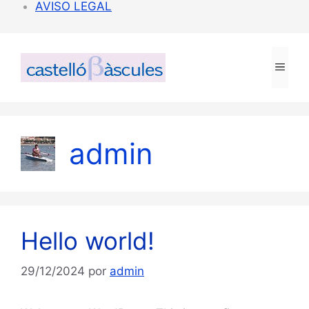
AVISO LEGAL
Ir al
Saltar
contenido
al
Men
contenido
admin
Hello world!
29/12/2024
por
admin